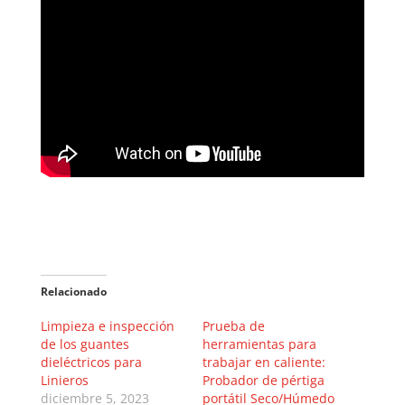
Relacionado
Limpieza e inspección
Prueba de
de los guantes
herramientas para
dieléctricos para
trabajar en caliente:
Linieros
Probador de pértiga
diciembre 5, 2023
portátil Seco/Húmedo