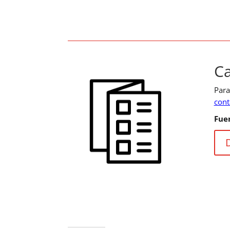
Ca
Par
cont
Fue