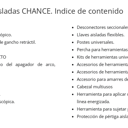
ladas CHANCE. Indice de contenido
Desconectores seccionales
cópico.
Llaves aisladas flexibles.
de gancho retráctil.
Postes universales.
Percha para herramientas 
CTO
Kits de herramientas univ
zo del apagador de arco,
Accesorios de herramienta
Accesorios de herramienta
Accesorio para amarres d
Cabezal multiusos
.
Herramienta para aplicar
scópica.
línea energizada.
Herramienta para sujetar 
Protección de pértiga ais