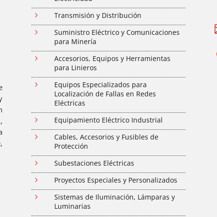
5
Transmisión y Distribución
5
Suministro Eléctrico y Comunicaciones
para Minería
5
Accesorios, Equipos y Herramientas
para Linieros
5
Equipos Especializados para
e
Localización de Fallas en Redes
y
Eléctricas
n
5
Equipamiento Eléctrico Industrial
,
a
5
Cables, Accesorios y Fusibles de
,
Protección
5
Subestaciones Eléctricas
5
Proyectos Especiales y Personalizados
5
Sistemas de Iluminación, Lámparas y
Luminarias