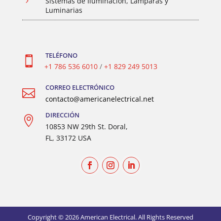
5
Sistemas de Iluminación, Lámparas y
Luminarias
TELÉFONO

+1 786 536 6010
/
+1 829 249 5013
CORREO ELECTRÓNICO

contacto@americanelectrical.net
DIRECCIÓN

10853 NW 29th St. Doral,
FL, 33172 USA
Copyright © 2026 American Electrical. All Rights Reserved